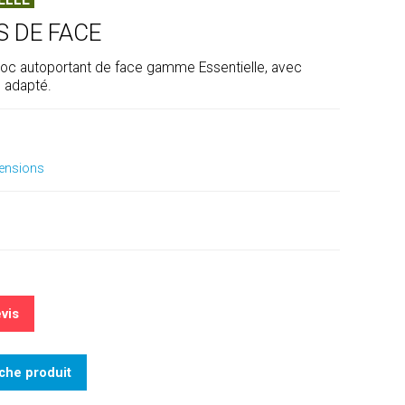
ELLE
S DE FACE
c autoportant de face gamme Essentielle, avec
n adapté.
mensions
vis
iche produit