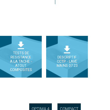
TESTS DE
RESISTANCE
DESCRIPTIF
A LA TACHE -
CCTP - LAVE
ATOUT
MAINS 07 23
COMPOSITES
OPTIMA 4
COMPACT