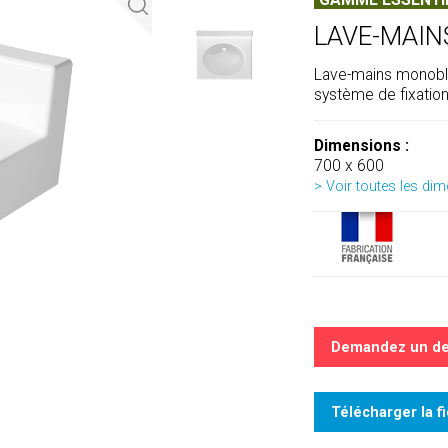
GAMME ESSENTI
LAVE-MAIN
Lave-mains monoblo
système de fixatio
Dimensions :
700 x 600
> Voir toutes les di
Demandez un de
Télécharger la f