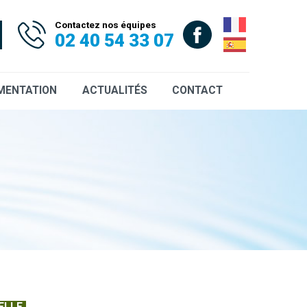
Contactez nos équipes
02 40 54 33 07
MENTATION
ACTUALITÉS
CONTACT
uettes
ces
uments CCTP