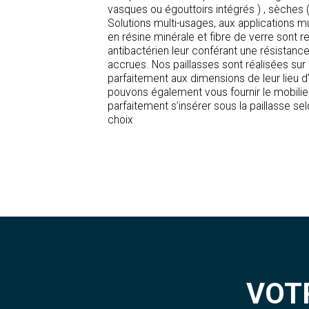
vasques ou égouttoirs intégrés ) , sèches (
Solutions multi-usages, aux applications mu
Paillasses
en résine minérale et fibre de verre sont 
antibactérien leur conférant une résistance
Produits spécifiques
accrues. Nos paillasses sont réalisées sur
parfaitement aux dimensions de leur lieu d
Jeu d'Eau
pouvons également vous fournir le mobilier
parfaitement s’insérer sous la paillasse sel
choix
VOT