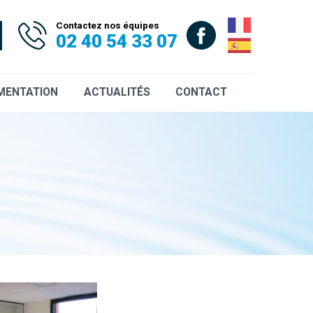
Contactez nos équipes
02 40 54 33 07
MENTATION
ACTUALITÉS
CONTACT
uettes
ces
uments CCTP