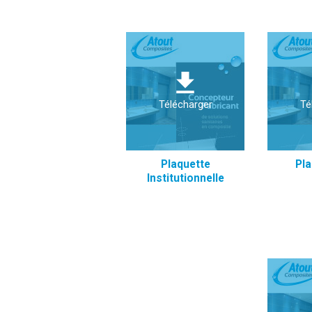
Paillasses
Produits spécifiques
Jeu d'Eau
Télécharger
Té
Plaquette
Pl
Institutionnelle