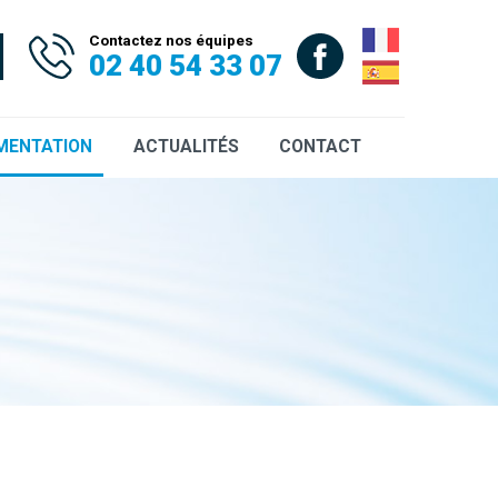
Contactez nos équipes
02 40 54 33 07
MENTATION
ACTUALITÉS
CONTACT
uettes
ces
uments CCTP