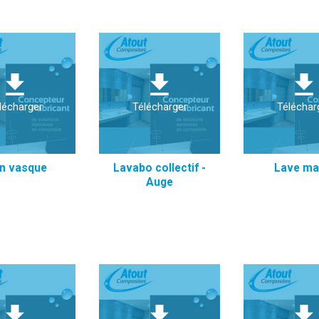
lécharger
Télécharger
Téléchar
an vasque
Lavabo collectif -
Lave ma
Auge