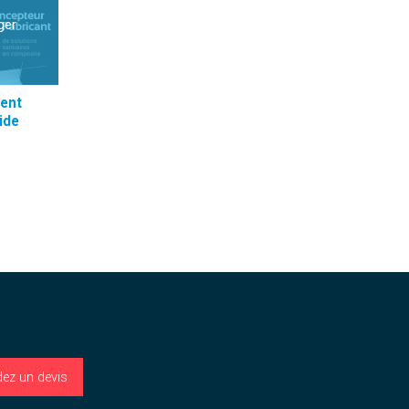
ger
ent
ide
ez un devis