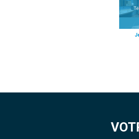
Té
J
VOT