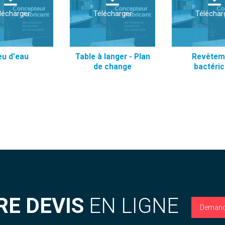
lécharger
Télécharger
Téléchar
eu d'eau
Table à langer - Plan
Revêtem
de change
bactéric
RE DEVIS
EN LIGNE
Demand