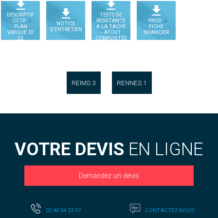
DESCRIPTIF
TESTS DE
CCTP -
RESISTANCE
PROD -
NOTICE
PLAN
A LA TACHE
FICHE
D'ENTRETIEN
VASQUE 07
- ATOUT
NUANCIER
23
COMPOSITES
REIMS 3
RENNES 1
VOTRE DEVIS
EN LIGNE
Demandez un devis
02 40 54 33 07
CONTACTEZ-NOUS