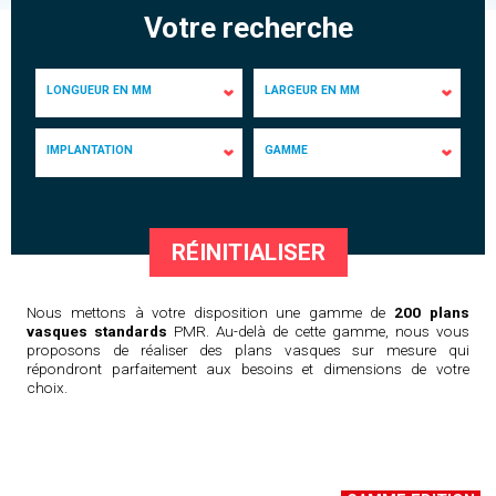
Votre recherche
LONGUEUR EN MM
LARGEUR EN MM
350 à 399
(4)
300 à 349
(17)
IMPLANTATION
GAMME
400 à 449
(8)
350 à 399
(35)
De face
(19)
Edition
(106)
450 à 499
(2)
400 à 449
(25)
En angle
(37)
Essentielle
(134)
500 à 549
(7)
450 à 499
(14)
En angle à pans coupés
(28)
550 à 599
(6)
500 à 549
(71)
En niche
(156)
Nous mettons à votre disposition une gamme de
200 plans
600 à 649
(20)
550 à 599
(43)
vasques standards
PMR. Au-delà de cette gamme, nous vous
proposons de réaliser des plans vasques sur mesure qui
650 à 699
(2)
600 à 649
(26)
répondront parfaitement aux besoins et dimensions de votre
choix.
700 à 749
(8)
650 à 699
(3)
750 à 799
(1)
700 à 749
(2)
800 à 849
(20)
850 à 899
(2)