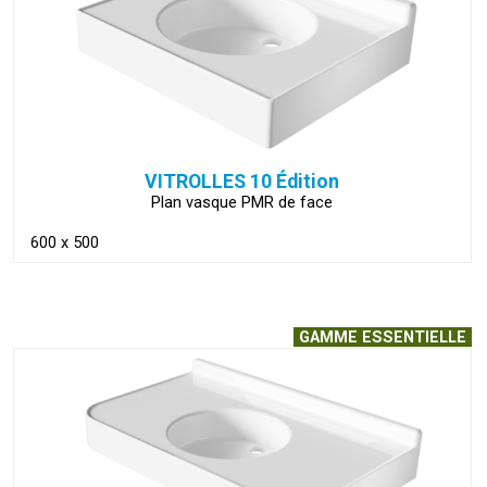
1600 à 1649
(13)
VOIR LA FICHE
1700 à 1749
(1)
1800 à 1849
(15)
Plus de 1850
(6)
VITROLLES 10 Édition
Plan vasque PMR de face
600 x 500
GAMME ESSENTIELLE
VOIR LA FICHE